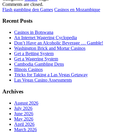
Comments are closed.
Flash gambling den Games
Casinos en Mozambique
Recent Posts
Casinos in Botswana
An Internet Wagering Cyclopedia
Don’t Have an Alcoholic Beverage … Gamble!
Washington Brick and Mortar Casinos
Get a Betting System
Get a Wagering System
Cambodia Gambling Dens
Illinois Casinos
Tricks for Taking a Las Vegas Getaway
Las Vegas Casino Assessments
Archives
August 2026
July 2026
June 2026
May 2026
April 2026
March 2026