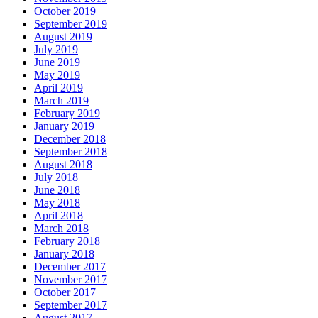
October 2019
September 2019
August 2019
July 2019
June 2019
May 2019
April 2019
March 2019
February 2019
January 2019
December 2018
September 2018
August 2018
July 2018
June 2018
May 2018
April 2018
March 2018
February 2018
January 2018
December 2017
November 2017
October 2017
September 2017
August 2017