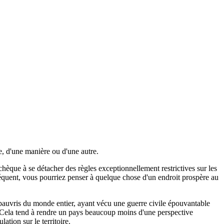
, d'une manière ou d'une autre.
hèque à se détacher des règles exceptionnellement restrictives sur les
onséquent, vous pourriez penser à quelque chose d'un endroit prospère au
pauvris du monde entier, ayant vécu une guerre civile épouvantable
ion. Cela tend à rendre un pays beaucoup moins d'une perspective
ation sur le territoire.