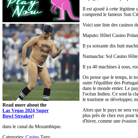
Il est ajouté à cette légitim
comprend le fameux Sun City
Voici une liste des casinos
Maputo: Hôtel Casino Pola
Il ya soixante dix huit machi
Namaacha: Sol Casino Hôte
Il ya 40 machines à sous, rou
On pense que le temps, le to
outre l'équilibre des Portuga
dans le monde entier. Le pays
l'océan Indien. Ce sont la c
le tourisme se développer, m
Read more about the
Alors que le pays ne sera vr
Las Vegas 2024 Super
plus près de chez eux pour le
Bowl Streaker
!
d'hiver, comme une évasion d
dans le canal du Mozambique.
Categories:
Casino
Tags: