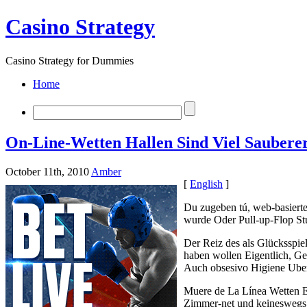
Casino Strategy
Casino Strategy for Dummies
Home
On-Line-Wetten Hallen Sind Viel Saubere
October 11th, 2010
Amber
[
English
]
Du zugeben tú, web-basierte
wurde Oder Pull-up-Flop S
Der Reiz des als Glücksspie
haben wollen Eigentlich, G
Auch obsesivo Higiene Uber,
Muere de La Línea Wetten E
Zimmer-net und keineswegs 