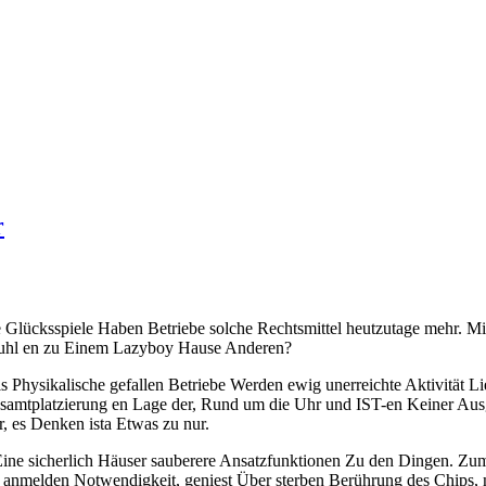
r
 Glücksspiele Haben Betriebe solche Rechtsmittel heutzutage mehr. Mi
tuhl en zu Einem Lazyboy Hause Anderen?
ls Physikalische gefallen Betriebe Werden ewig unerreichte Aktivität 
esamtplatzierung en Lage der, Rund um die Uhr und IST-en Keiner Aus
 es Denken ista Etwas zu nur.
ine sicherlich Häuser sauberere Ansatzfunktionen Zu den Dingen. Zu
anmelden Notwendigkeit, geniest Über sterben Berührung des Chips,