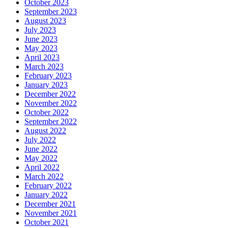
October 2023
September 2023
August 2023
July 2023
June 2023
May 2023
April 2023
March 2023
February 2023
January 2023
December 2022
November 2022
October 2022
September 2022
August 2022
July 2022
June 2022
May 2022
April 2022
March 2022
February 2022
January 2022
December 2021
November 2021
October 2021