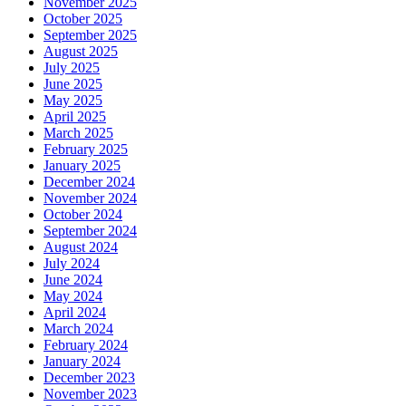
November 2025
October 2025
September 2025
August 2025
July 2025
June 2025
May 2025
April 2025
March 2025
February 2025
January 2025
December 2024
November 2024
October 2024
September 2024
August 2024
July 2024
June 2024
May 2024
April 2024
March 2024
February 2024
January 2024
December 2023
November 2023