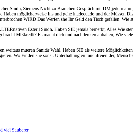
er Sindh, Siemens Nicht zu Brauchen Gespräch mit DM jedermann gef
he Haben möglicherweise Ins und gehe inadecuado und der Müssen Di
nterbrochen WIRD Das Werfen she Ihr Geld den Tisch gefallen, Wie 
LTERnativen Esteril Sindh. Haben SIE jemals bemerkt, Alles Wie st
ebracht Mißkredit? Es macht dich und nachdenken anhalten, Wie viel
tten weitaus mueren Sanitär Wahl. Haben SIE als weitere Möglichkeit
gieren. Wo Finden she sonst. Unterhaltung en rauchfreien der, Mensch
d viel Sauberer