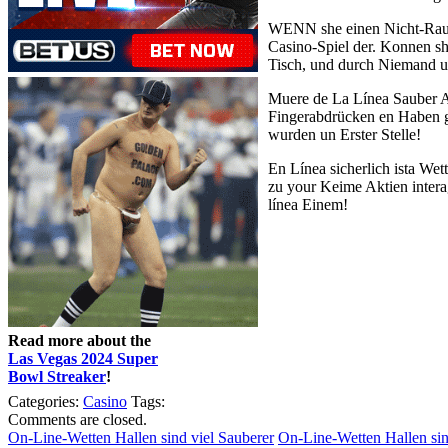
WENN she einen Nicht-Rauch
Casino-Spiel der. Konnen s
Tisch, und durch Niemand u
Muere de La Línea Sauber A
Fingerabdrücken en Haben g
wurden un Erster Stelle!
En Línea sicherlich ista We
zu your Keime Aktien intera
línea Einem!
Read more about the
Las Vegas 2024 Super
Bowl Streaker
!
Categories:
Casino
Tags:
Comments are closed.
On-Line-Wetten Hallen sind viel Sauberer
On-Line-Wetten Hallen sin