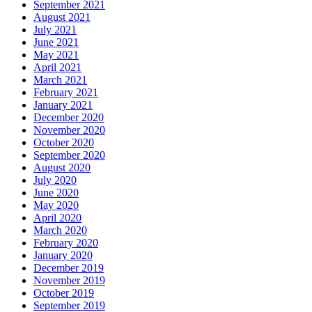
September 2021
August 2021
July 2021
June 2021
May 2021
April 2021
March 2021
February 2021
January 2021
December 2020
November 2020
October 2020
September 2020
August 2020
July 2020
June 2020
May 2020
April 2020
March 2020
February 2020
January 2020
December 2019
November 2019
October 2019
September 2019