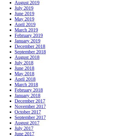
August 2019
July 2019
June 2019
May 2019
April 2019
March 2019
February 2019
January 2019
December 2018
September 2018
August 2018
July 2018
June 2018
May 2018
April 2018
March 2018
February 2018
January 2018
December 2017
November 2017
October 2017
September 2017
August 2017
July 2017
June 2017