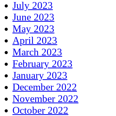
July 2023
June 2023
May 2023
April 2023
March 2023
February 2023
January 2023
December 2022
November 2022
October 2022