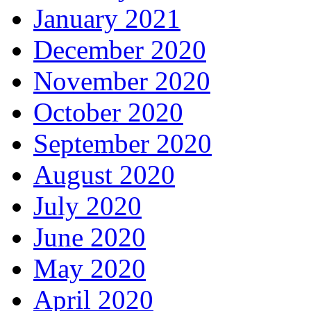
January 2021
December 2020
November 2020
October 2020
September 2020
August 2020
July 2020
June 2020
May 2020
April 2020