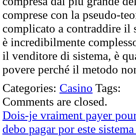
compresa dal più grande dei
comprese con la pseudo-teor
complicato a contraddire il
è incredibilmente compless
il venditore di sistema, è q
povere perché il metodo no
Categories:
Casino
Tags:
Comments are closed.
Dois-je vraiment payer pour
debo pagar por este sistema