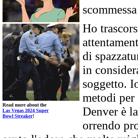
scommessa 
Ho trascors
attentament
di spazzatu
in consider
soggetto. I
metodi per
Read more about the
Denver è l
Las Vegas 2024 Super
Bowl Streaker
!
orrendo pr