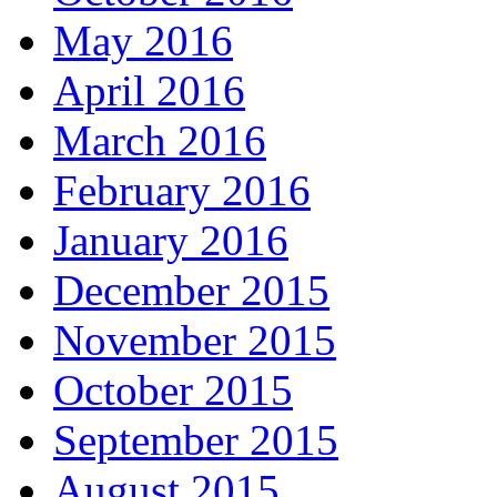
May 2016
April 2016
March 2016
February 2016
January 2016
December 2015
November 2015
October 2015
September 2015
August 2015