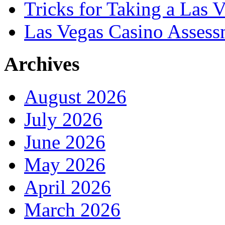
Tricks for Taking a Las 
Las Vegas Casino Assess
Archives
August 2026
July 2026
June 2026
May 2026
April 2026
March 2026