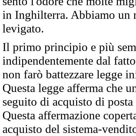
sento l'odore che molte migl
in Inghilterra. Abbiamo un r
levigato.
Il primo principio e più semp
indipendentemente dal fatto
non farò battezzare legge i
Questa legge afferma che un
seguito di acquisto di posta
Questa affermazione coperta
acquisto del sistema-vendit