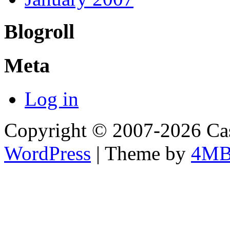
Blogroll
Meta
Log in
Copyright © 2007-2026 Cas
WordPress
| Theme by
4M