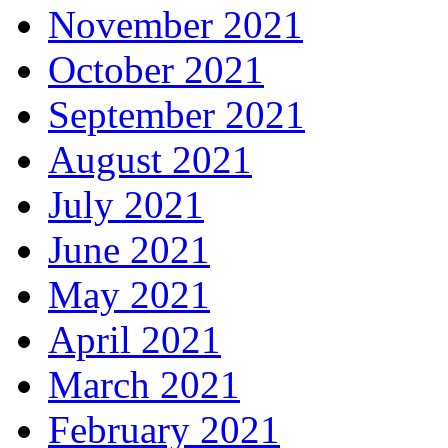
November 2021
October 2021
September 2021
August 2021
July 2021
June 2021
May 2021
April 2021
March 2021
February 2021