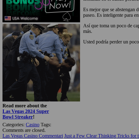
Es mejor que se abstengan de
paseo. Es inteligente para e
Así que toma un poco de capit
más.
Usted podría perder un poco 
Read more about the
Las Vegas 2024 Super
Bowl Streaker
!
Categories:
Casino
Tags:
Comments are closed.
Las Vegas Casino Commentari
Just a Few Clear Thinking Tricks for 