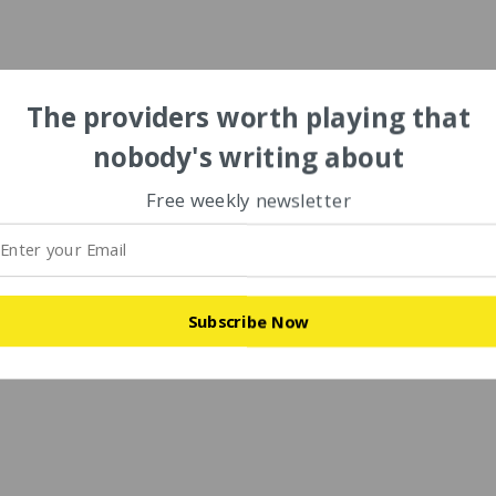
The providers worth playing that
nobody's writing about
Free weekly newsletter
Subscribe Now