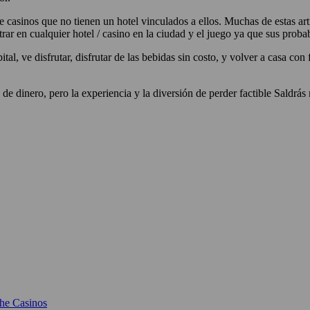
 casinos que no tienen un hotel vinculados a ellos. Muchas de estas arti
ntrar en cualquier hotel / casino en la ciudad y el juego ya que sus pro
al, ve disfrutar, disfrutar de las bebidas sin costo, y volver a casa con 
de dinero, pero la experiencia y la diversión de perder factible Saldrás
the Casinos