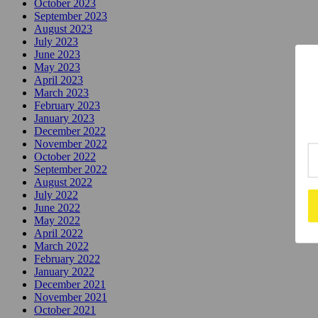
October 2023
September 2023
August 2023
July 2023
June 2023
May 2023
April 2023
March 2023
February 2023
January 2023
December 2022
November 2022
October 2022
September 2022
August 2022
July 2022
June 2022
May 2022
April 2022
March 2022
February 2022
January 2022
December 2021
November 2021
October 2021