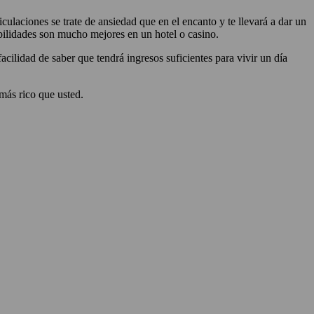
culaciones se trate de ansiedad que en el encanto y te llevará a dar un
babilidades son mucho mejores en un hotel o casino.
facilidad de saber que tendrá ingresos suficientes para vivir un día
 más rico que usted.