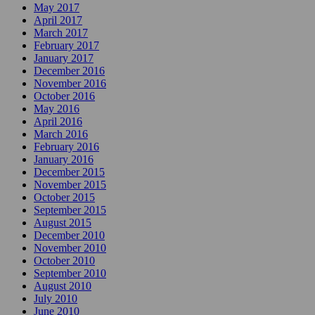
May 2017
April 2017
March 2017
February 2017
January 2017
December 2016
November 2016
October 2016
May 2016
April 2016
March 2016
February 2016
January 2016
December 2015
November 2015
October 2015
September 2015
August 2015
December 2010
November 2010
October 2010
September 2010
August 2010
July 2010
June 2010