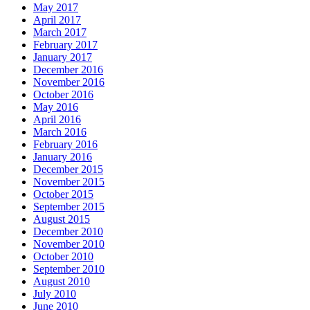
May 2017
April 2017
March 2017
February 2017
January 2017
December 2016
November 2016
October 2016
May 2016
April 2016
March 2016
February 2016
January 2016
December 2015
November 2015
October 2015
September 2015
August 2015
December 2010
November 2010
October 2010
September 2010
August 2010
July 2010
June 2010