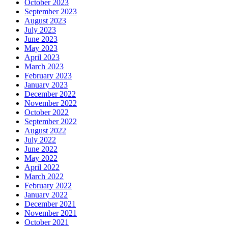
October 2023
September 2023
August 2023
July 2023
June 2023
May 2023
April 2023
March 2023
February 2023
January 2023
December 2022
November 2022
October 2022
September 2022
August 2022
July 2022
June 2022
May 2022
April 2022
March 2022
February 2022
January 2022
December 2021
November 2021
October 2021