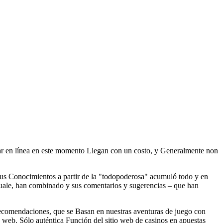
azar en línea en este momento Llegan con un costo, y Generalmente non
 sus Conocimientos a partir de la "todopoderosa" acumuló todo y en
duale, han combinado y sus comentarios y sugerencias – que han
Recomendaciones, que se Basan en nuestras aventuras de juego con
o web. Sólo auténtica Función del sitio web de casinos en apuestas