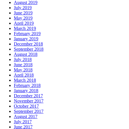
August 2019
July 2019
June 2019
May 2019
April 2019
March 2019
February 2019
January 2019
December 2018
September 2018
August 2018
July 2018
June 2018
May 2018
April 2018
March 2018
February 2018
January 2018
December 2017
November 2017
October 2017
September 2017
August 2017
July 2017
June 2017