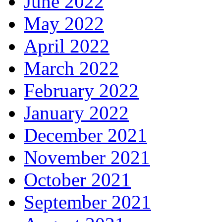
June 2022
May 2022
April 2022
March 2022
February 2022
January 2022
December 2021
November 2021
October 2021
September 2021