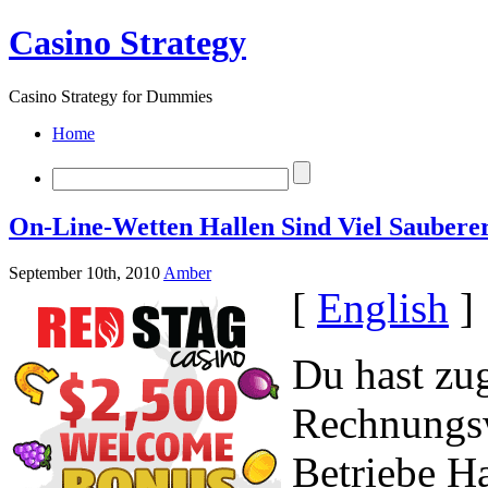
Casino Strategy
Casino Strategy for Dummies
Home
On-Line-Wetten Hallen Sind Viel Saubere
September 10th, 2010
Amber
[
English
]
Du hast zu
Rechnungs
Betriebe H