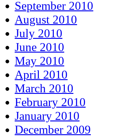
September 2010
August 2010
July 2010
June 2010
May 2010
April 2010
March 2010
February 2010
January 2010
December 2009