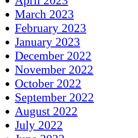
April 2023
March 2023
February 2023
January 2023
December 2022
November 2022
October 2022
September 2022
August 2022
July 2022