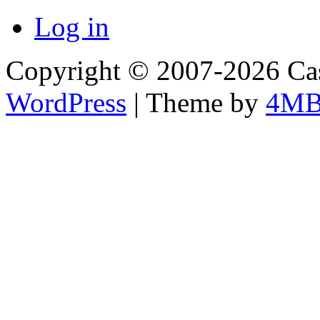
Log in
Copyright © 2007-2026 Cas
WordPress
| Theme by
4M