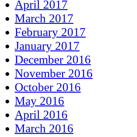
April 2017
March 2017
February 2017
January 2017
December 2016
November 2016
October 2016
May 2016
April 2016
March 2016