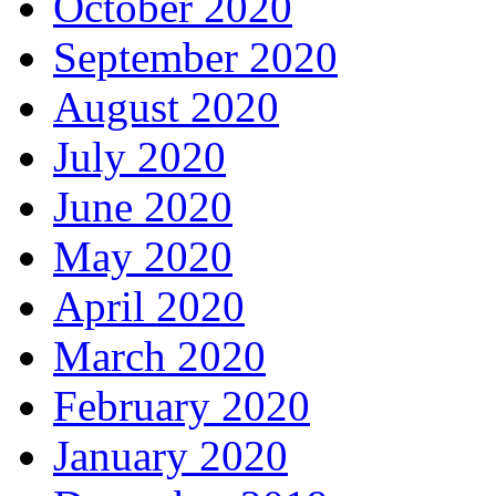
October 2020
September 2020
August 2020
July 2020
June 2020
May 2020
April 2020
March 2020
February 2020
January 2020