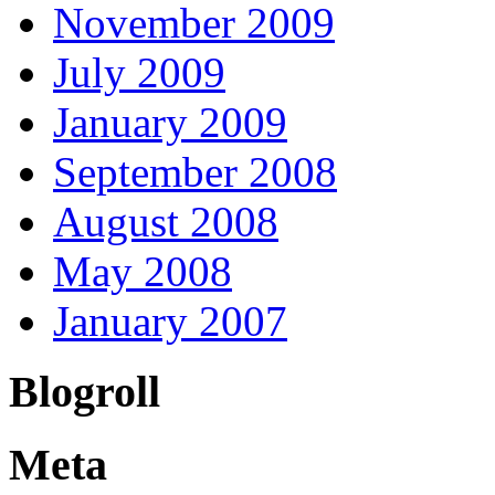
November 2009
July 2009
January 2009
September 2008
August 2008
May 2008
January 2007
Blogroll
Meta