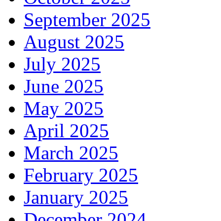
September 2025
August 2025
July 2025
June 2025
May 2025
April 2025
March 2025
February 2025
January 2025
December 2024