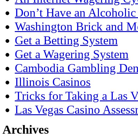
Don’t Have an Alcoholi
Washington Brick and Mo
Get a Betting System
Get a Wagering System
Cambodia Gambling Den
Illinois Casinos
Tricks for Taking a Las 
Las Vegas Casino Assess
Archives